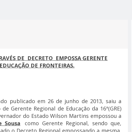
R ALCIDON
A, MINHA
 A PIOR
 MOTO
ES MAIS
PRÉ-
M APOIO
A
RAVÉS DE DECRETO EMPOSSA GERENTE
 EDUCAÇÃO DE FRONTEIRAS.
 publicado em 26 de junho de 2013, saiu a
 de Gerente Regional de Educação da 16ª(GRE)
overnador do Estado Wilson Martins empossou a
e Sousa
como Gerente Regional, sendo que,
sinado o Decreto Regional empossando a mesma,