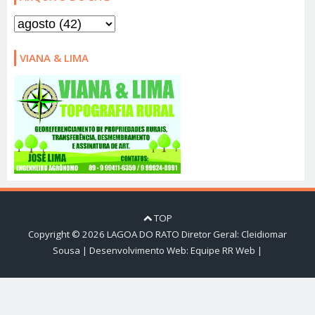
VIANA & LIMA
TOP
Copyright ©
2026
LAGOA DO RATO
Diretor Geral: Cleidiomar
Sousa | Desenvolvimento Web:
Equipe RR Web
|