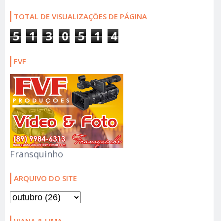
TOTAL DE VISUALIZAÇÕES DE PÁGINA
5
1
3
0
5
1
4
FVF
Fransquinho
ARQUIVO DO SITE
VIANA & LIMA