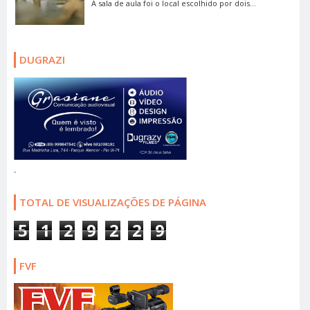
A sala de aula foi o local escolhido por dois...
DUGRAZI
.
TOTAL DE VISUALIZAÇÕES DE PÁGINA
5
1
2
9
2
2
9
FVF