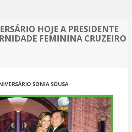
R ALCIDON
A, MINHA
 A PIOR
 MOTO
ES MAIS
ERSÁRIO HOJE A PRESIDENTE
PRÉ-
ERNIDADE FEMININA CRUZEIRO
M APOIO
A
NIVERSÁRIO SONIA SOUSA