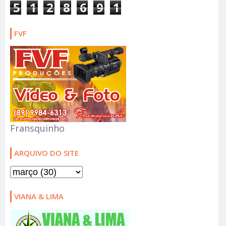
5
1
2
8
6
9
1
FVF
Fransquinho
ARQUIVO DO SITE
VIANA & LIMA