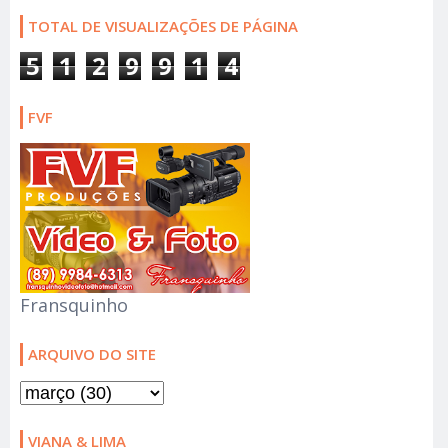
TOTAL DE VISUALIZAÇÕES DE PÁGINA
5
1
2
9
9
1
4
FVF
Fransquinho
ARQUIVO DO SITE
VIANA & LIMA