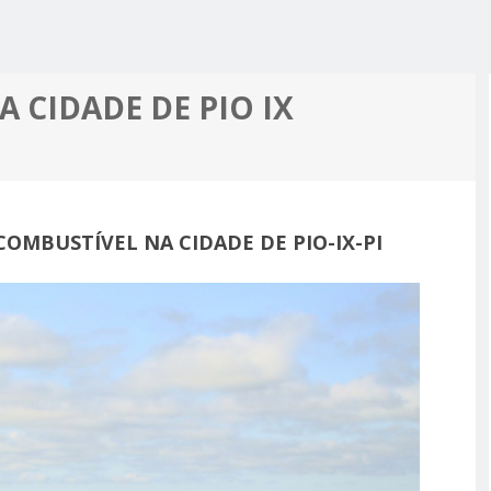
R ALCIDON
A, MINHA
 A PIOR
 MOTO
ES MAIS
 CIDADE DE PIO IX
PRÉ-
M APOIO
A
OMBUSTÍVEL NA CIDADE DE PIO-IX-PI