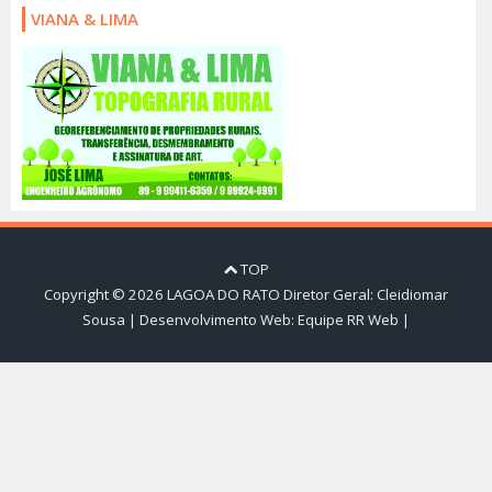
VIANA & LIMA
TOP
Copyright ©
2026
LAGOA DO RATO
Diretor Geral: Cleidiomar
Sousa | Desenvolvimento Web:
Equipe RR Web
|