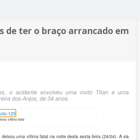
R ALCIDON
A, MINHA
 A PIOR
 MOTO
ES MAIS
 de ter o braço arrancado em
PRÉ-
M APOIO
A
es, o acidente envolveu uma moto Titan e uma
reira dos Anjos, de 34 anos.
ixou vítima fatal
eixou uma vítima fatal na noite desta sexta-feira (24/04). A via