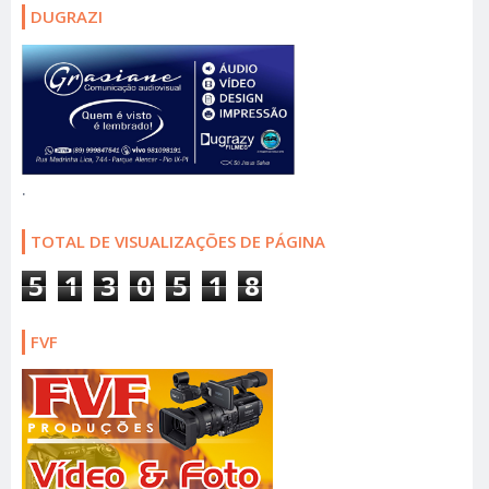
DUGRAZI
.
TOTAL DE VISUALIZAÇÕES DE PÁGINA
5
1
3
0
5
1
8
FVF