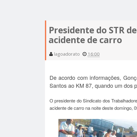
FRANCISCO MACEDO | MORRE O PROFESSO
CONTEMPLAÇÃO DO PROGRAMA "MINHA CAS
ESTUDO APONTA QUE NOITE DE DOMINGO É
RODRIGUES COUTINHO APÓS ACIDENTE DE
VIDA" PARA A CIDADE DE FRONTEIRAS - PI
CALOR INFERNAL: PIAUÍ TEM AS TREZE CIDAD
PARA DORMIR; SAIBA POR QUÊ
Presidente do STR de
ESTÁ CONFIRMADO: VEREADOR ZÉ ODON É 
QUENTES DO BRASIL; SAIBA QUAIS!
acidente de carro
ZÉ ODON E GENILSON SOBRINHO DECLARA
CANDIDATO À PREFEITO DE FRONTEIRAS PEL
lagoadorato
AO SENADOR CIRO NOGUEIRA
16:00
OPOSIÇÃO
De acordo com informações, Gonçal
Santos ao KM 87, quando um dos pn
O presidente do Sindicato dos Trabalhador
acidente de carro na noite deste domingo, 0