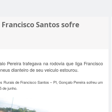
R ALCIDON
A, MINHA
 A PIOR
 MOTO
ES MAIS
 Francisco Santos sofre
PRÉ-
M APOIO
A
o Pereira trafegava na rodovia que liga Francisco
eus dianteiro de seu veiculo estourou.
es Rurais de Francisco Santos – PI, Gonçalo Pereira sofreu um
5 de junho.