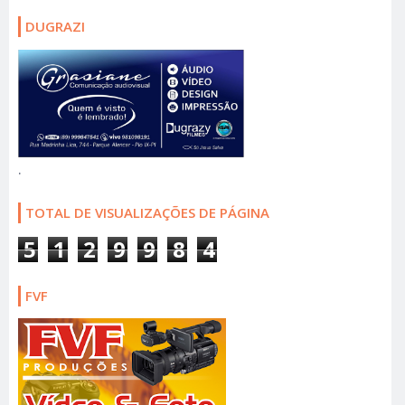
DUGRAZI
.
TOTAL DE VISUALIZAÇÕES DE PÁGINA
5
1
2
9
9
8
4
FVF