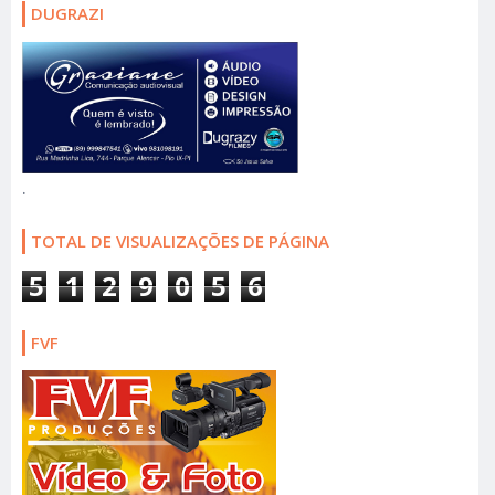
DUGRAZI
.
TOTAL DE VISUALIZAÇÕES DE PÁGINA
5
1
2
9
0
5
6
FVF