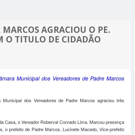
R ALCIDON
A, MINHA
 A PIOR
 MOTO
ES MAIS
 MARCOS AGRACIOU O PE.
PRÉ-
 O TITULO DE CIDADÃO
M APOIO
A
 Câmara Municipal dos Vereadores de Padre Marcos
ra Municipal dos Vereadores de Padre Marcos agraciou três
e da Casa, o Vereador Roberval Conrado Lima. Marcou presença
s, o prefeito de Padre Marcos, Lucinete Macedo, Vice-prefeito