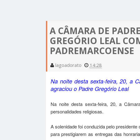
FRANCISCO MACEDO | MORRE O PROFESSO
CONTEMPLAÇÃO DO PROGRAMA "MINHA CAS
ESTUDO APONTA QUE NOITE DE DOMINGO É
RODRIGUES COUTINHO APÓS ACIDENTE DE
VIDA" PARA A CIDADE DE FRONTEIRAS - PI
CALOR INFERNAL: PIAUÍ TEM AS TREZE CIDAD
PARA DORMIR; SAIBA POR QUÊ
A CÂMARA DE PADRE
ESTÁ CONFIRMADO: VEREADOR ZÉ ODON É 
QUENTES DO BRASIL; SAIBA QUAIS!
GREGÓRIO LEAL COM
ZÉ ODON E GENILSON SOBRINHO DECLARA
CANDIDATO À PREFEITO DE FRONTEIRAS PEL
PADREMARCOENSE
AO SENADOR CIRO NOGUEIRA
OPOSIÇÃO
lagoadorato
14:28
Na noite desta sexta-feira, 20, a
agraciou o Padre Gregório Leal
Na noite desta sexta-feira, 20, a Câma
personalidades religiosas.
A solenidade foi conduzida pelo president
para prestigiarem as entregas das honraria