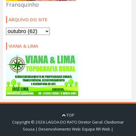
Fransquinho
ARQUIVO DO SITE
VIANA & LIMA
TOP
Copyright ©
2026
LAGOA DO RATO
Diretor Geral: Cleidiomar
Sousa | Desenvolvimento Web:
Equipe RR Web
|