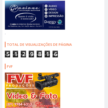
.
TOTAL DE VISUALIZAÇÕES DE PÁGINA
5
1
2
9
8
1
6
FVF