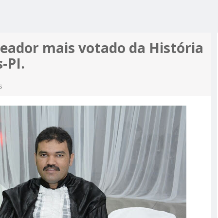
R ALCIDON
A, MINHA
 A PIOR
 MOTO
ES MAIS
eador mais votado da História
PRÉ-
-PI.
M APOIO
A
s