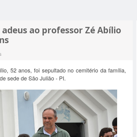
R ALCIDON
A, MINHA
 A PIOR
 MOTO
ES MAIS
 adeus ao professor Zé Abílio
PRÉ-
ens
M APOIO
A
s
io, 52 anos, foi sepultado no cemitério da família,
de sede de São Julião - PI.