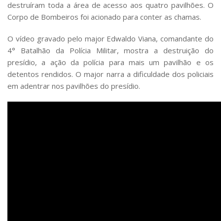
destruíram toda a área de acesso aos quatro pavilhões. O
Corpo de Bombeiros foi acionado para conter as chamas.
O vídeo gravado pelo major Edwaldo Viana, comandante do
4° Batalhão da Polícia Militar, mostra a destruição do
presídio, a ação da polícia para mais um pavilhão e os
detentos rendidos. O major narra a dificuldade dos policiais
em adentrar nos pavilhões do presídio.