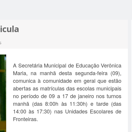
R ALCIDON
A, MINHA
 A PIOR
 MOTO
ES MAIS
icula
PRÉ-
M APOIO
s
A
A Secretária Municipal de Educação Verônica
Maria, na manhã desta segunda-feira (09),
comunica à comunidade em geral que estão
abertas as matrículas das escolas municipais
no período de 09 a 17 de janeiro nos turnos
manhã (das 8:00h às 11:30h) e tarde (das
14:00 às 17:30) nas Unidades Escolares de
Fronteiras.