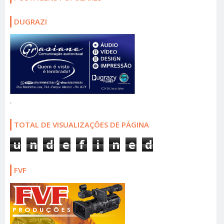
DUGRAZI
.
TOTAL DE VISUALIZAÇÕES DE PÁGINA
u
n
d
e
f
i
n
e
d
FVF