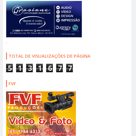
.
TOTAL DE VISUALIZAÇÕES DE PÁGINA
5
1
3
1
6
7
7
FVF