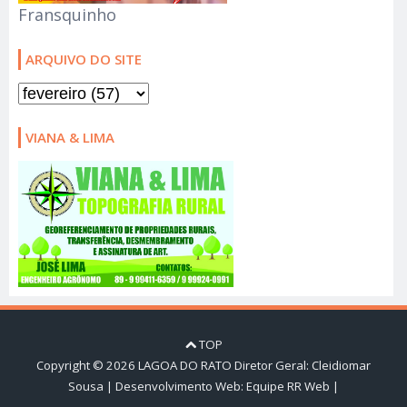
Fransquinho
ARQUIVO DO SITE
VIANA & LIMA
TOP
Copyright ©
2026
LAGOA DO RATO
Diretor Geral: Cleidiomar
Sousa | Desenvolvimento Web:
Equipe RR Web
|