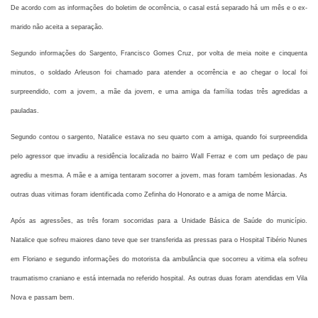
De acordo com as informações do boletim de ocorrência, o casal está separado há um mês e o ex-
marido não aceita a separação.
Segundo informações do Sargento, Francisco Gomes Cruz, por volta de meia noite e cinquenta
minutos, o soldado Arleuson foi chamado para atender a ocorrência e ao chegar o local foi
surpreendido, com a jovem, a mãe da jovem, e uma amiga da família todas três agredidas a
pauladas.
Segundo contou o sargento, Natalice estava no seu quarto com a amiga, quando foi surpreendida
pelo agressor que invadiu a residência localizada no bairro Wall Ferraz e com um pedaço de pau
agrediu a mesma. A mãe e a amiga tentaram socorrer a jovem, mas foram também lesionadas. As
outras duas vitimas foram identificada como Zefinha do Honorato e a amiga de nome Márcia.
Após as agressões, as três foram socorridas para a Unidade Básica de Saúde do município.
Natalice que sofreu maiores dano teve que ser transferida as pressas para o Hospital Tibério Nunes
em Floriano e segundo informações do motorista da ambulância que socorreu a vitima ela sofreu
traumatismo craniano e está internada no referido hospital. As outras duas foram atendidas em Vila
Nova e passam bem.