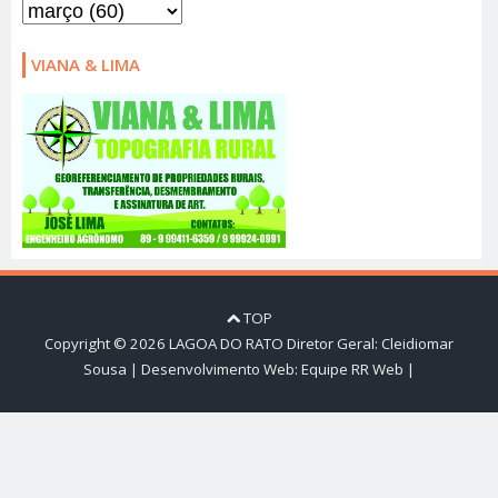
VIANA & LIMA
TOP
Copyright ©
2026
LAGOA DO RATO
Diretor Geral: Cleidiomar
Sousa | Desenvolvimento Web:
Equipe RR Web
|