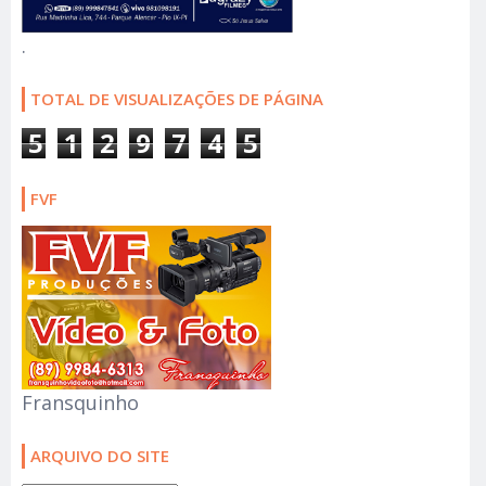
.
TOTAL DE VISUALIZAÇÕES DE PÁGINA
5
1
2
9
7
4
5
FVF
Fransquinho
ARQUIVO DO SITE