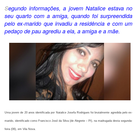
S
egundo informações, a jovem Natalice estava no
seu quarto com a amiga, quando foi surpreendida
pelo ex-marido que invadiu a residência e com um
pedaço de pau agrediu a ela, a amiga e a mãe.
Uma jovem de 20 anos identificada por Natalice Josefa Rodrigues foi brutalmente agredida pelo ex-
marido, identificado como Francisco José da Silva (de Alegrete – PI), na madrugada desta segunda-
feira (06), em Vila Nova.