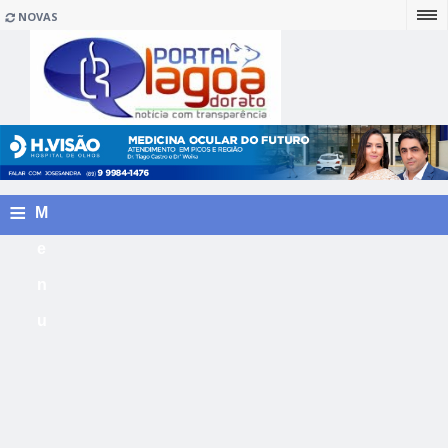
NOVAS
≡
M
e
n
u