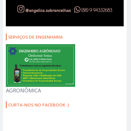
SERVIÇOS DE ENGENHARIA
AGRONÔMICA
CURTA-NOS NO FACEBOOK :)