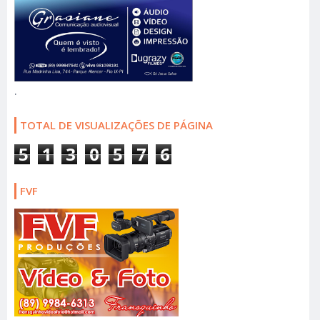
.
TOTAL DE VISUALIZAÇÕES DE PÁGINA
5
1
3
0
5
7
6
FVF