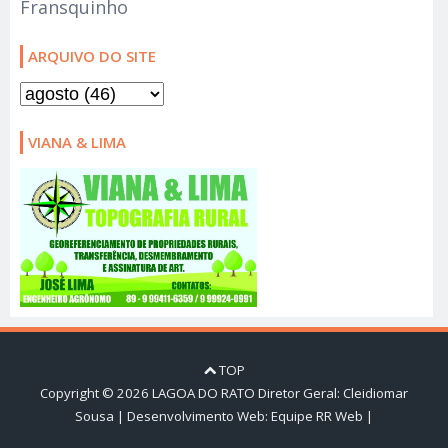
Fransquinho
ARQUIVO DO SITE
VIANA & LIMA
TOP
Copyright ©
2026
LAGOA DO RATO
Diretor Geral: Cleidiomar
Sousa | Desenvolvimento Web:
Equipe RR Web
|