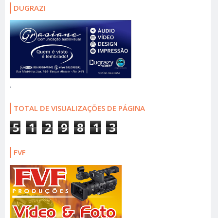
DUGRAZI
.
TOTAL DE VISUALIZAÇÕES DE PÁGINA
5
1
2
9
8
1
3
FVF