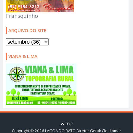
Fransquinho
ARQUIVO DO SITE
VIANA & LIMA
TOP
Copyright ©
2026
LAGOA DO RATO
Diretor Geral: Cleidiomar