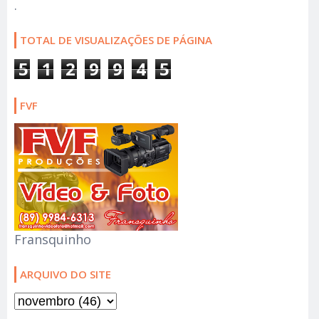
.
TOTAL DE VISUALIZAÇÕES DE PÁGINA
5
1
2
9
9
4
5
FVF
Fransquinho
ARQUIVO DO SITE