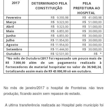
2017
DETERMINADO PELA
PELA
CONSTITUIÇÃO
PREFEITURA AO
HOSPITAL
Fevereiro
R$ 9.393,98
R$ 41.000,98
Março
R$ 9.323,00
R$ 51.000,00
Abril
R$ 9.323,00
R$ 51.000,00
Maio
R$ 6.855,00
R$ 30.000,00
Junho
R$ 6.855,00
R$ 30.000,00
Julho
R$ 11.954,00
R$ 30.000,00
Agosto
R$ 11.954,00
R$ 30.000,00
Setembro
R$ 11.444,00
R$ 30.000,00
Outubro
R$ 12.531,00
R$ *
*No mês de Outubro/2017 foi repassado um pouco mais de
R$ 7.000,00 além de um pagamento realizado à
fornecedores de material hospitalar no valor de 36.943,24,
totalizando assim mais de R$ 43.000,00 só em outubro.
No mês de janeiro/2017 o hospital de Fronteiras não teve
produção, ficando assim sem repasse do estado.
A ultima transferência realizada ao Hospital pelo município foi