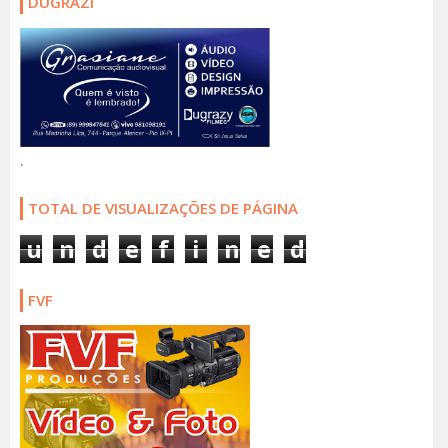
DUGRAZI
.
TOTAL DE VISUALIZAÇÕES DE PÁGINA
u
n
d
e
f
i
n
e
d
FVF