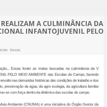
R ALCIDON
A, MINHA
 A PIOR
 MOTO
ES MAIS
 REALIZAM A CULMINÂNCIA DA
PRÉ-
CIONAL INFANTOJUVENIL PELO
M APOIO
A
erais
Novas
ucação... Essas foram as metas buscadas na culminância da
V
IL PELO MEIO AMBIENTE nas Escolas do Campo,
fazendo
, envolto nas demandas históricas das condições de trabalho e dos
o, preservação da água, da agro ecologia, da agricultura familiar
ostrou-se com força dentro da dinâmica das escolas do campo.
o Meio Ambiente (CNIJMA) é uma iniciativa do Órgão Gestor da