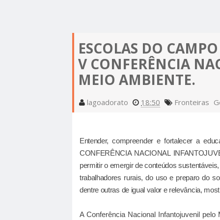
FRANCISCO MACEDO | MORRE O PROFESSO
CONTEMPLAÇÃO DO PROGRAMA "MINHA CAS
ESTUDO APONTA QUE NOITE DE DOMINGO É
RODRIGUES COUTINHO APÓS ACIDENTE DE
VIDA" PARA A CIDADE DE FRONTEIRAS - PI
CALOR INFERNAL: PIAUÍ TEM AS TREZE CIDAD
PARA DORMIR; SAIBA POR QUÊ
ESCOLAS DO CAMPO
ESTÁ CONFIRMADO: VEREADOR ZÉ ODON É 
QUENTES DO BRASIL; SAIBA QUAIS!
V CONFERÊNCIA NA
ZÉ ODON E GENILSON SOBRINHO DECLARA
CANDIDATO À PREFEITO DE FRONTEIRAS PEL
MEIO AMBIENTE.
AO SENADOR CIRO NOGUEIRA
OPOSIÇÃO
lagoadorato
18:50
Fronteiras
G
Entender, compreender e fortalecer a ed
CONFERÊNCIA NACIONAL INFANTOJUVEN
permitir o emergir de conteúdos sustentáveis
trabalhadores rurais, do uso e preparo do sol
dentre outras de igual valor e relevância, m
A Conferência Nacional Infantojuvenil pel