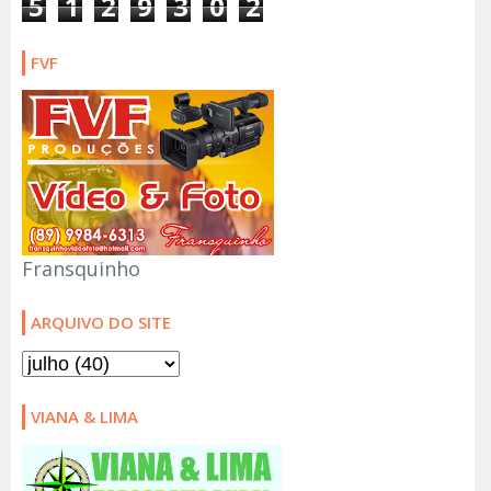
5
1
2
9
3
0
2
FVF
Fransquinho
ARQUIVO DO SITE
VIANA & LIMA