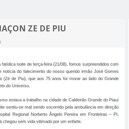
R ALCIDON
A, MINHA
 A PIOR
 MOTO
ES MAIS
AÇON ZE DE PIU
PRÉ-
M APOIO
s
A
fatídica noite de terça-feira (21/08), fomos surpreendidos com
ste notícia do falecimento do nosso querido irmão José Gomes
ra (Zé de Piu), que aos 75 anos foi morar ao lado do Grande
eto do Universo.
mo estava a trabalho na cidade de Caldeirão Grande do Piauí
oite sentiu-se mal sendo socorrido pela ambulância em direção
spital Regional Norberto Ângelo Pereira em Fronteiras – PI,
á chegou sem vida vitimado por um enfarte.