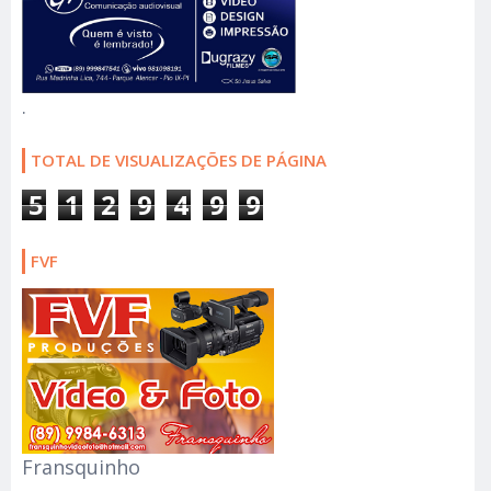
.
TOTAL DE VISUALIZAÇÕES DE PÁGINA
5
1
2
9
4
9
9
FVF
Fransquinho