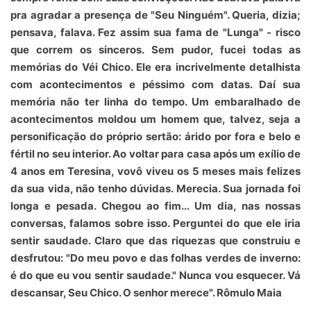
pra agradar a presença de "Seu Ninguém". Queria, dizia;
pensava, falava. Fez assim sua fama de "Lunga" - risco
que correm os sinceros. Sem pudor, fucei todas as
memórias do Véi Chico. Ele era incrivelmente detalhista
com acontecimentos e péssimo com datas. Daí sua
memória não ter linha do tempo. Um embaralhado de
acontecimentos moldou um homem que, talvez, seja a
personificação do próprio sertão: árido por fora e belo e
fértil no seu interior. Ao voltar para casa após um exílio de
4 anos em Teresina, vovô viveu os 5 meses mais felizes
da sua vida, não tenho dúvidas. Merecia. Sua jornada foi
longa e pesada. Chegou ao fim... Um dia, nas nossas
conversas, falamos sobre isso. Perguntei do que ele iria
sentir saudade. Claro que das riquezas que construiu e
desfrutou: "Do meu povo e das folhas verdes de inverno:
é do que eu vou sentir saudade." Nunca vou esquecer. Vá
descansar, Seu Chico. O senhor merece". Rômulo Maia