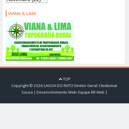
VIANA & LIMA
TOP
Copyright ©
2026
LAGOA DO RATO
Diretor Geral: Cleidiomar
Sousa | Desenvolvimento Web:
Equipe RR Web
|