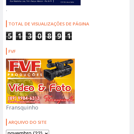
.
TOTAL DE VISUALIZAÇÕES DE PÁGINA
5
1
3
0
8
9
1
FVF
Fransquinho
ARQUIVO DO SITE