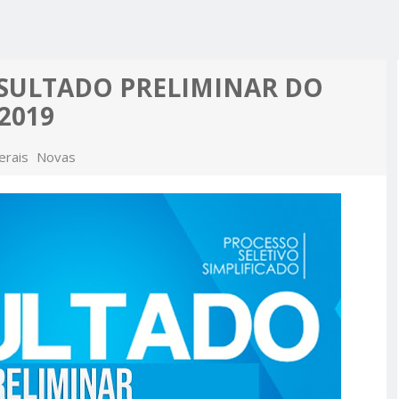
ES MAIS
PRÉ-
M APOIO
A
RESULTADO PRELIMINAR DO
 GUIDÉ
/2019
IDÉ, A MÃE
erais
Novas