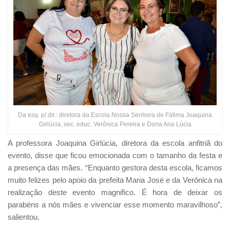
Da esq. p/ dir.: diretora da Escola Nossa Senhora de Fátima Joaquina
Girlúcia, sec. educ. Verônica Pereira e Dona Ana Lúcia
A professora Joaquina Girlúcia, diretora da escola anfitriã do
evento, disse que ficou emocionada com o tamanho da festa e
a presença das mães. “Enquanto gestora desta escola, ficamos
muito felizes pelo apoio da prefeita Maria José e da Verônica na
realização deste evento magnifico. É hora de deixar os
parabéns a nós mães e vivenciar esse momento maravilhoso”,
salientou.