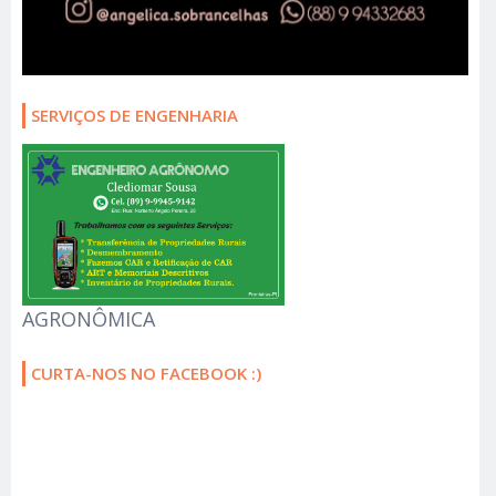
SERVIÇOS DE ENGENHARIA
AGRONÔMICA
CURTA-NOS NO FACEBOOK :)