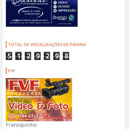
.
TOTAL DE VISUALIZAÇÕES DE PÁGINA
5
1
2
9
2
9
8
FVF
Fransquinho