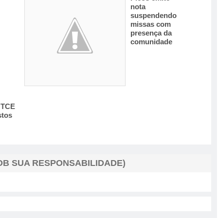
nota
suspendendo
missas com
presença da
comunidade
o TCE
stos
B SUA RESPONSABILIDADE)