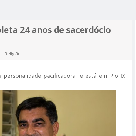
R ALCIDON
A, MINHA
 A PIOR
 MOTO
ES MAIS
leta 24 anos de sacerdócio
PRÉ-
M APOIO
A
s
Religião
 personalidade pacificadora, e está em Pio IX