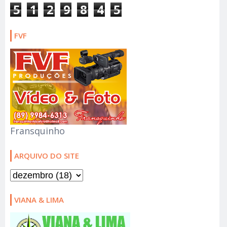
5
1
2
9
8
4
5
FVF
Fransquinho
ARQUIVO DO SITE
VIANA & LIMA