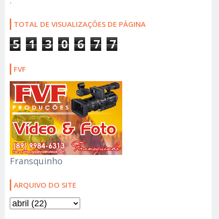
.
TOTAL DE VISUALIZAÇÕES DE PÁGINA
5
1
3
0
6
7
7
FVF
Fransquinho
ARQUIVO DO SITE