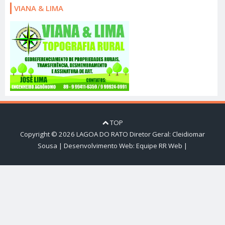
VIANA & LIMA
TOP
Copyright ©
2026
LAGOA DO RATO
Diretor Geral: Cleidiomar
Sousa | Desenvolvimento Web:
Equipe RR Web
|