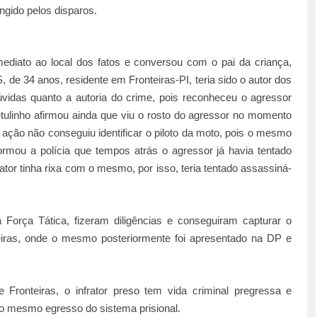
ingido pelos disparos.
mediato ao local dos fatos e conversou com o pai da criança,
, de 34 anos, residente em Fronteiras-PI, teria sido o autor dos
dúvidas quanto a autoria do crime, pois reconheceu o agressor
Getulinho afirmou ainda que viu o rosto do agressor no momento
 ação não conseguiu identificar o piloto da moto, pois o mesmo
formou a polícia que tempos atrás o agressor já havia tentado
rator tinha rixa com o mesmo, por isso, teria tentado assassiná-
Força Tática, fizeram diligências e conseguiram capturar o
teiras, onde o mesmo posteriormente foi apresentado na DP e
e Fronteiras, o infrator preso tem vida criminal pregressa e
 o mesmo egresso do sistema prisional.