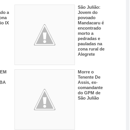
São Julião:
ado a
Jovem do
zona
povoado
io IX
Mandacaru é
encontrado
morto a
pedradas e
pauladas na
zona rural de
Alegrete
TEM
Morre o
Tenente De
IBA
Assis, ex-
comandante
do GPM de
São Julião