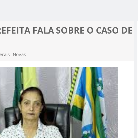
R ALCIDON
A, MINHA
 A PIOR
 MOTO
ES MAIS
PREFEITA FALA SOBRE O CASO DE
PRÉ-
M APOIO
A
erais
Novas