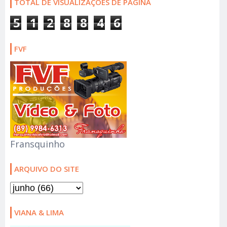
TOTAL DE VISUALIZAÇÕES DE PÁGINA
5
1
2
8
8
4
6
FVF
Fransquinho
ARQUIVO DO SITE
VIANA & LIMA