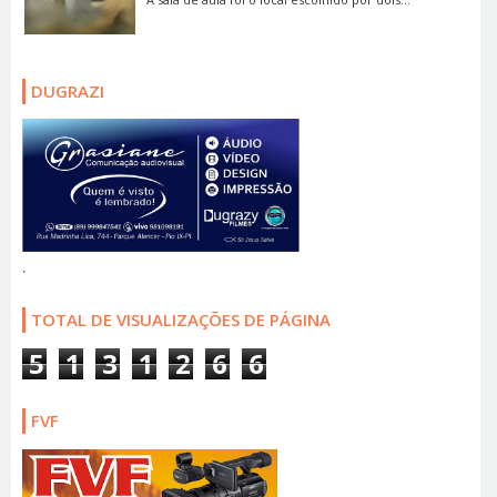
DUGRAZI
.
TOTAL DE VISUALIZAÇÕES DE PÁGINA
5
1
3
1
2
6
6
FVF