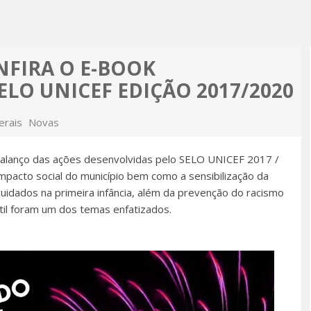
R ALCIDON
A, MINHA
 A PIOR
 MOTO
ES MAIS
NFIRA O E-BOOK
PRÉ-
LO UNICEF EDIÇÃO 2017/2020
M APOIO
A
erais
Novas
 balanço das ações desenvolvidas pelo SELO UNICEF 2017 /
mpacto social do município bem como a sensibilização da
uidados na primeira infância, além da prevenção do racismo
ntil foram um dos temas enfatizados.