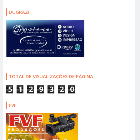
DUGRAZI
.
TOTAL DE VISUALIZAÇÕES DE PÁGINA
5
1
2
9
3
2
0
FVF