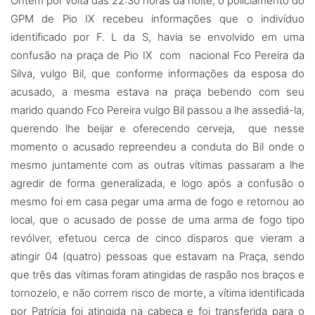
Ontem por volta das 22:30 horas da noite, o policiamento do
GPM de Pio IX recebeu informações que o indivíduo
identificado por F. L da S, havia se envolvido em uma
confusão na praça de Pio IX com nacional Fco Pereira da
Silva, vulgo Bil, que conforme informações da esposa do
acusado, a mesma estava na praça bebendo com seu
marido quando Fco Pereira vulgo Bil passou a lhe assediá-la,
querendo lhe beijar e oferecendo cerveja, que nesse
momento o acusado repreendeu a conduta do Bil onde o
mesmo juntamente com as outras vítimas passaram a lhe
agredir de forma generalizada, e logo após a confusão o
mesmo foi em casa pegar uma arma de fogo e retornou ao
local, que o acusado de posse de uma arma de fogo tipo
revólver, efetuou cerca de cinco disparos que vieram a
atingir 04 (quatro) pessoas que estavam na Praça, sendo
que três das vítimas foram atingidas de raspão nos braços e
tornozelo, e não correm risco de morte, a vítima identificada
por Patrícia foi atingida na cabeça e foi transferida para o