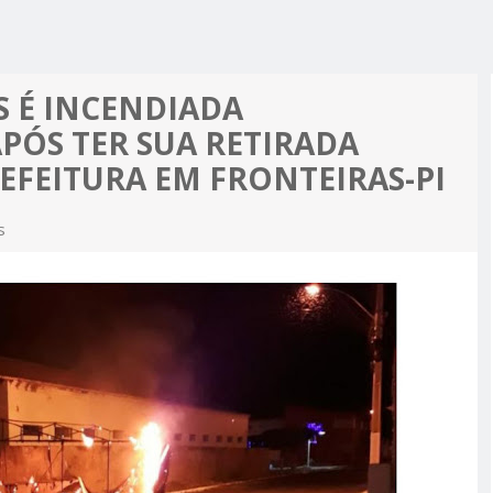
R ALCIDON
A, MINHA
 A PIOR
 MOTO
ES MAIS
 É INCENDIADA
PRÉ-
PÓS TER SUA RETIRADA
M APOIO
A
REFEITURA EM FRONTEIRAS-PI
s