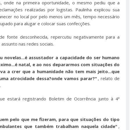
, onde na primeira oportunidade, o mesmo pediu que a
lamações realizadas por logistas. Paulinha explicou sua
manecer no local por pelo menos um mês, tempo necessário
upado para alugar e colocar suas confecções.
de fonte desconhecida, repercutiu negativamente para a
 assunto nas redes sociais.
ou novelas...é assustador a capacidade do ser humano
imo...é natal, e ao nos depararmos com situações do
eva a crer que a humanidade não tem mais jeito...que
 uma atrocidade dessa?onde vamos parar?"
, relato de
.
ue estará registrando Boletim de Ocorrência junto à 4ª
em pelo que me fizeram, para que situações do tipo
mbulantes que também trabalham naquela cidade"
,