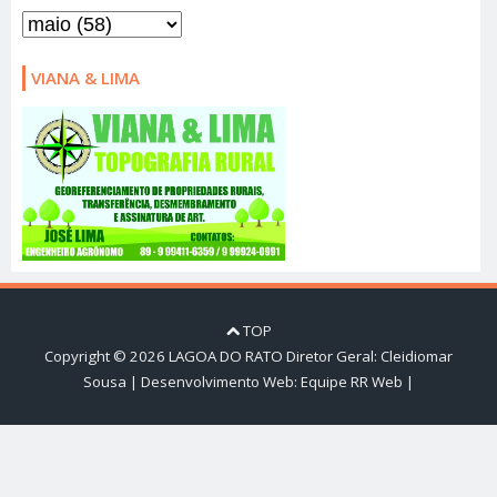
VIANA & LIMA
TOP
Copyright ©
2026
LAGOA DO RATO
Diretor Geral: Cleidiomar
Sousa | Desenvolvimento Web:
Equipe RR Web
|