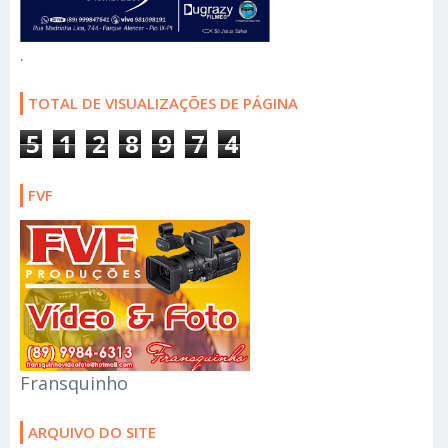
.
TOTAL DE VISUALIZAÇÕES DE PÁGINA
5
1
2
8
9
7
4
FVF
Fransquinho
ARQUIVO DO SITE