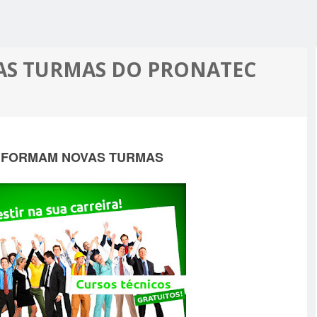
R ALCIDON
A, MINHA
 A PIOR
 MOTO
ES MAIS
AS TURMAS DO PRONATEC
PRÉ-
M APOIO
A
 FORMAM NOVAS TURMAS