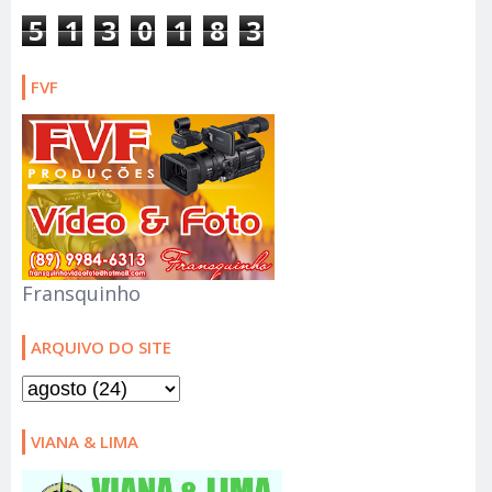
5
1
3
0
1
8
3
FVF
Fransquinho
ARQUIVO DO SITE
VIANA & LIMA