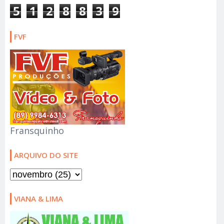
5
1
2
8
8
3
9
FVF
Fransquinho
ARQUIVO DO SITE
VIANA & LIMA